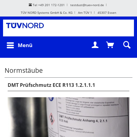
Tel +49 201 172-1201
testdust@tuev-nord.de
TÜV NORD Systems GmbH & Co. KG
Am TÜV 1
45307 Essen
Menü
Normstäube
DMT Prüfschmutz ECE R113 1.2.1.1.1