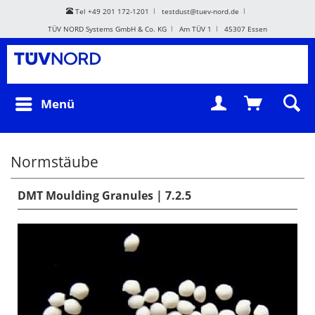
Tel +49 201 172-1201
testdust@tuev-nord.de
TÜV NORD Systems GmbH & Co. KG
Am TÜV 1
45307 Essen
Menü
Normstäube
DMT Moulding Granules | 7.2.5