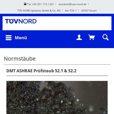
Tel +49 201 172-1201
testdust@tuev-nord.de
TÜV NORD Systems GmbH & Co. KG
Am TÜV 1
45307 Essen
Menü
Normstäube
DMT ASHRAE Prüfstaub 52.1 & 52.2