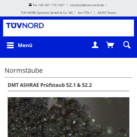
Tel +49 201 172-1201
testdust@tuev-nord.de
TÜV NORD Systems GmbH & Co. KG
Am TÜV 1
45307 Essen
Menü
Normstäube
DMT ASHRAE Prüfstaub 52.1 & 52.2