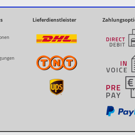
os
Lieferdienstleister
Zahlungsopt
ionen
gungen