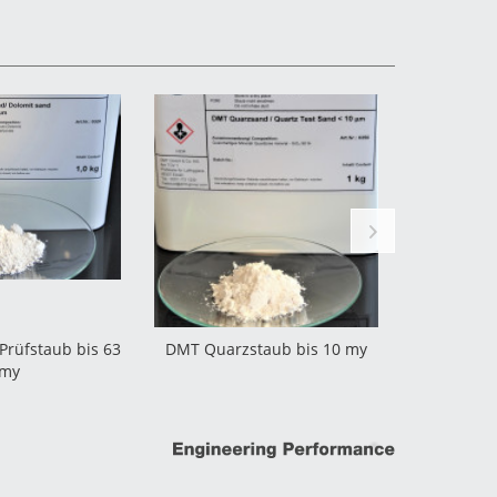
Prüfstaub bis 63
DMT Quarzstaub bis 10 my
DMT 
my
verschie