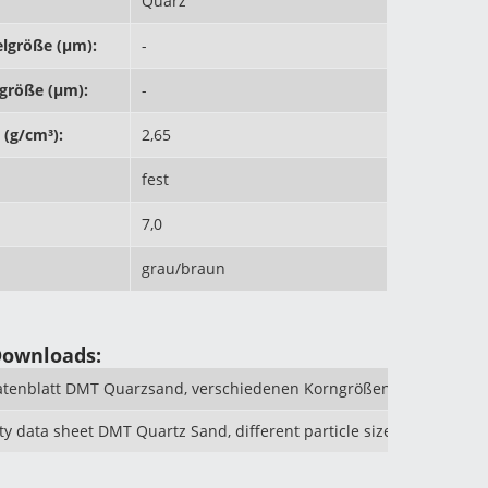
Quarz
elgröße (µm):
-
lgröße (µm):
-
 (g/cm³):
2,65
fest
7,0
grau/braun
Downloads:
atenblatt DMT Quarzsand, verschiedenen Korngrößen
ty data sheet DMT Quartz Sand, different particle size