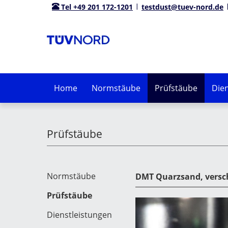
Tel +49 201 172-1201
testdust@tuev-nord.de
Home
Normstäube
Prüfstäube
Dien
Prüfstäube
Normstäube
DMT Quarzsand, versc
Prüfstäube
Dienstleistungen