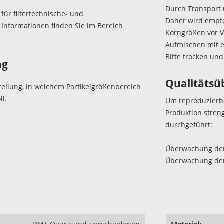
Durch Transport 
ür filtertechnische- und
Daher wird empf
nformationen finden Sie im Bereich
Korngrößen vor 
Aufmischen mit 
Bitte trocken und
ng
Qualitäts
stellung, in welchem Partikelgrößenbereich
l.
Um reproduzierba
Produktion streng
durchgeführt:
Überwachung der 
Überwachung der