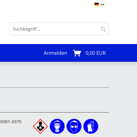
deutsch
Anmelden
0,00 EUR
00081-0370