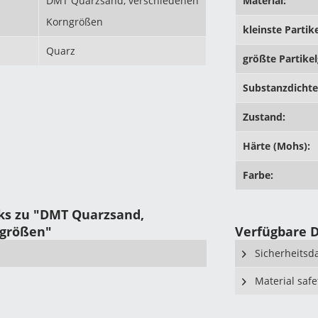
DMT Quarzsand, verschiedenen
Material:
Korngrößen
kleinste Partik
Quarz
größte Partike
Substanzdichte
Zustand:
Härte (Mohs):
Farbe:
ks zu "DMT Quarzsand,
ngrößen"
Verfügbare 
Sicherheitsd
Material safe